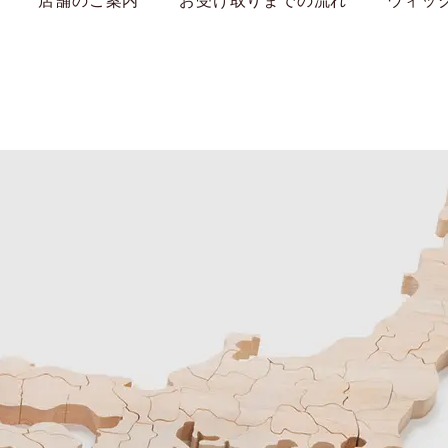
店舗のご案内
お受け取りまでの流れ
ウィッ
WIG YUKI
商品一覧
お悩みから商品を探す
選ばれる理由
方
ポイントウィッグ
お手入れ方法
オールウィッグ