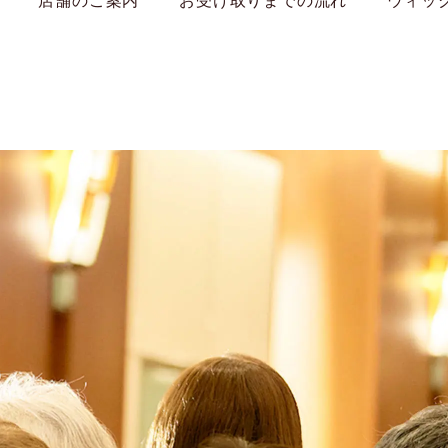
店舗のご案内
お受け取りまでの流れ
ウィッ
WIG YUKI
商品一覧
お悩みから商品を探す
選ばれる理由
方
ポイントウィッグ
お手入れ方法
オールウィッグ