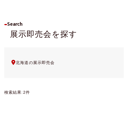
お手入れ方法
ヘアファンデーション
展示即売会のご案内
よくあるご質問
Search
展示即売会を探す
資料請求・お問い合わせ
プライバシーポリシー
北海道
の展示即売会
検索結果:2件