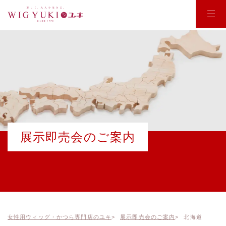
WIG YUKI
商品紹介
商品一覧
店舗のご案内
お悩みから商品を探す
お受け取りまでの流れ
ポイントウィッグ
展示即売会のご案内
ウィッグの使い方
オールウィッグ
選ばれる理由
オーダーメイド
会社概要
使用方法
医療用ウィッグ
お知らせ
女性用ウィッグ・かつら専門店のユキ
展示即売会のご案内
北海道