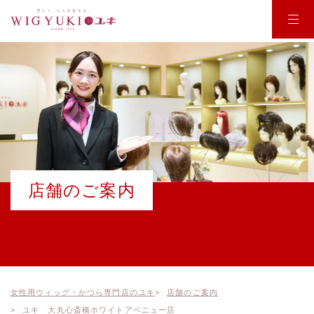
WIG YUKI
商品紹介
商品一覧
店舗のご案内
お悩みから商品を探す
お受け取りまでの流れ
ポイントウィッグ
店舗のご案内
ウィッグの使い方
オールウィッグ
選ばれる理由
オーダーメイド
会社概要
使用方法
医療用ウィッグ
女性用ウィッグ・かつら専門店のユキ
店舗のご案内
お知らせ
ユキ 大丸心斎橋ホワイトアベニュー店