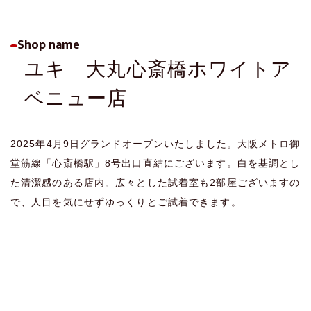
お手入れ方法
ヘアファンデーション
展示即売会のご案内
よくあるご質問
Shop name
ユキ 大丸心斎橋ホワイトア
資料請求・お問い合わせ
ベニュー店
プライバシーポリシー
2025年4月9日グランドオープンいたしました。大阪メトロ御
堂筋線「心斎橋駅」8号出口直結にございます。白を基調とし
た清潔感のある店内。広々とした試着室も2部屋ございますの
で、人目を気にせずゆっくりとご試着できます。