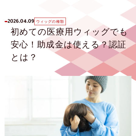
お手入れ方法
ヘアファンデーション
展示即売会のご案内
よくあるご質問
2026.04.09
ウィッグの種類
初めての医療用ウィッグでも
資料請求・お問い合わせ
安心！助成金は使える？認証
とは？
プライバシーポリシー