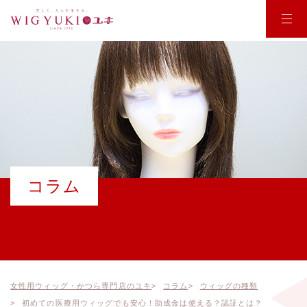
WIG YUKI
商品紹介
商品一覧
店舗のご案内
お悩みから商品を探す
お受け取りまでの流れ
ポイントウィッグ
コラム
ウィッグの使い方
オールウィッグ
選ばれる理由
オーダーメイド
会社概要
使用方法
医療用ウィッグ
女性用ウィッグ・かつら専門店のユキ
コラム
ウィッグの種類
お知らせ
初めての医療用ウィッグでも安心！助成金は使える？認証とは？